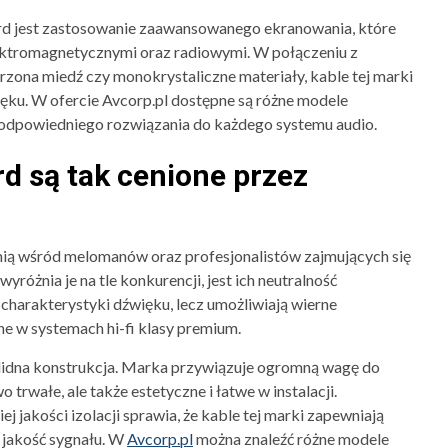
d jest zastosowanie zaawansowanego ekranowania, które
lektromagnetycznymi oraz radiowymi. W połączeniu z
rzona miedź czy monokrystaliczne materiały, kable tej marki
ęku. W ofercie Avcorp.pl dostępne są różne modele
odpowiedniego rozwiązania do każdego systemu audio.
d są tak cenione przez
inią wśród melomanów oraz profesjonalistów zajmujących się
różnia je na tle konkurencji, jest ich neutralność
 charakterystyki dźwięku, lecz umożliwiają wierne
ne w systemach hi-fi klasy premium.
lidna konstrukcja. Marka przywiązuje ogromną wagę do
o trwałe, ale także estetyczne i łatwe w instalacji.
jakości izolacji sprawia, że kable tej marki zapewniają
 jakość sygnału. W
Avcorp.pl
można znaleźć różne modele