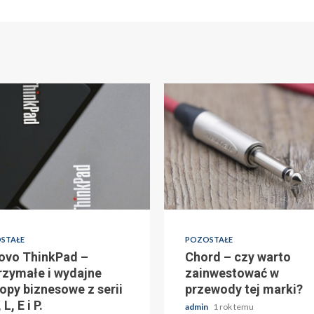
STAŁE
POZOSTAŁE
ovo ThinkPad –
Chord – czy warto
rzymałe i wydajne
zainwestować w
opy biznesowe z serii
przewody tej marki?
 L, E i P.
admin
1 rok temu