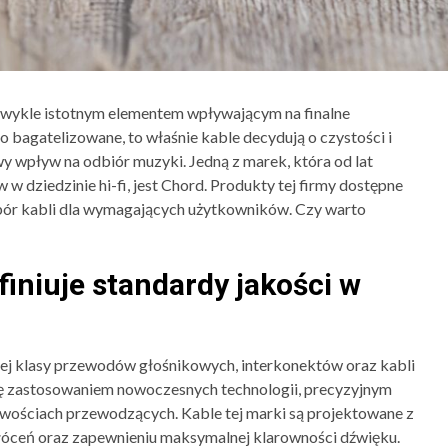
zwykle istotnym elementem wpływającym na finalne
 bagatelizowane, to właśnie kable decydują o czystości i
wy wpływ na odbiór muzyki. Jedną z marek, która od lat
 w dziedzinie hi-fi, jest Chord. Produkty tej firmy dostępne
wybór kabli dla wymagających użytkowników. Czy warto
finiuje standardy jakości w
iej klasy przewodów głośnikowych, interkonektów oraz kabli
 się zastosowaniem nowoczesnych technologii, precyzyjnym
wościach przewodzących. Kable tej marki są projektowane z
akłóceń oraz zapewnieniu maksymalnej klarowności dźwięku.