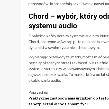
przewodów, które spełnią oczekiwania nawet n
Chord – wybór, który o
systemu audio
Dbałość o każdy detal w systemie audio to klu
Chord, dostępne w Avcorp.pl, to doskonała inwest
dynamiki w swoim systemie odsłuchowym.
Wybierając przewody tej marki, można mieć pewn
bez niepożądanych strat i zakłóceń. Niezależni
systemie stereo, czy w zaawansowanym kinie do
najwyższe oczekiwania. To marka, która od lat 
okablowania audio.
Nawigacja
Poprzednia
Praktyczne zastosowania urządzeń do test
wpisu
zabezpieczeń w codziennym życiu