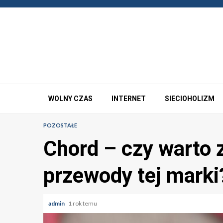
Przejdź
do
treści
WOLNY CZAS
INTERNET
SIECIOHOLIZM
POZOSTAŁE
Chord – czy warto
przewody tej marki
admin
1 rok temu