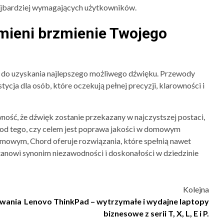
ajbardziej wymagających użytkowników.
dmieni brzmienie Twojego
cz do uzyskania najlepszego możliwego dźwięku. Przewody
ycja dla osób, które oczekują pełnej precyzji, klarowności i
ość, że dźwięk zostanie przekazany w najczystszej postaci,
e od tego, czy celem jest poprawa jakości w domowym
mowym, Chord oferuje rozwiązania, które spełnią nawet
stanowi synonim niezawodności i doskonałości w dziedzinie
Kolejna
owania
Lenovo ThinkPad – wytrzymałe i wydajne laptopy
biznesowe z serii T, X, L, E i P.